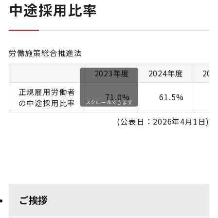
中途採用比率
労働施策総合推進法
2023年度
2024年度
20
正規雇用労働者
71.0%
61.5%
の中途採用比率
スクロールできます
(公表日：2026年4月1日)
ご挨拶