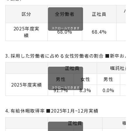
パ
区分
全労働者
正社員
2025年度実
スクロールできます
68.0%
68.4%
績
3. 採用した労働者に占める女性労働者の割合 ■新卒お
正社員
嘱託社員
男性
女性
男性
2025年度実績
スクロールできます
91.7%
8.3%
0.0%
0
4. 有給休暇取得率 ■2025年1月~12月実績
正社員
嘱