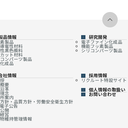
製品情報
研究開発
素製品
電子ファイン化成品
導電性材料
機能フッ素製品
性黒色顔料
シリコンパーツ製品
カット材料
コンパーツ製品
化成品
会社情報
採用情報
拶
リクルート特設サイト
概要
沿革
個人情報の取扱い
理念
お問い合わせ
所案内
方針・品質方針・労働安全衛生方針
・電子公告
公開
経営
物維持管理情報