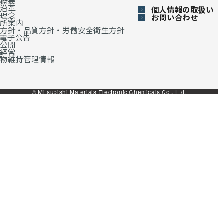
概要
沿革
個人情報の取扱い
理念
お問い合わせ
所案内
方針・品質方針・労働安全衛生方針
・電子公告
公開
経営
物維持管理情報
© Mitsubishi Materials Electronic Chemicals Co., Ltd.