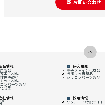
お問い合わせ
製品情報
研究開発
素製品
電子ファイン化成品
導電性材料
機能フッ素製品
性黒色顔料
シリコンパーツ製品
カット材料
コンパーツ製品
化成品
会社情報
採用情報
拶
リクルート特設サイト