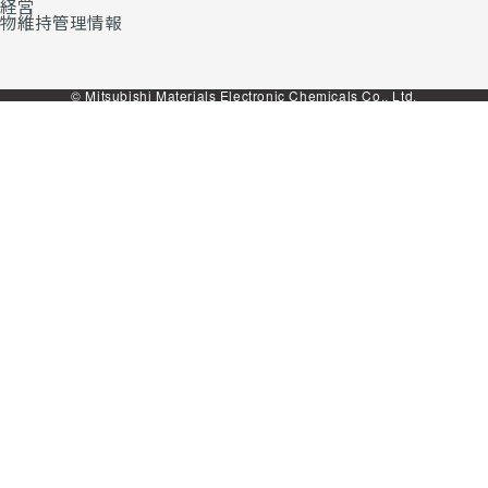
経営
物維持管理情報
© Mitsubishi Materials Electronic Chemicals Co., Ltd.