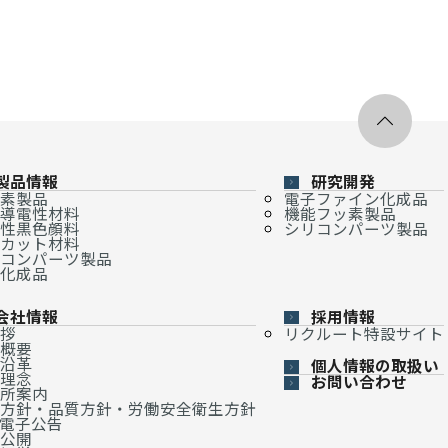
製品情報
研究開発
素製品
電子ファイン化成品
導電性材料
機能フッ素製品
性黒色顔料
シリコンパーツ製品
カット材料
コンパーツ製品
化成品
会社情報
採用情報
拶
リクルート特設サイト
概要
沿革
個人情報の取扱い
理念
お問い合わせ
所案内
方針・品質方針・労働安全衛生方針
・電子公告
公開