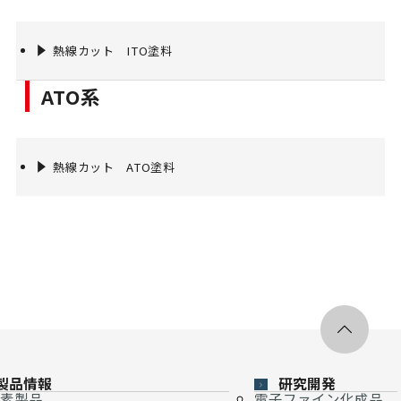
熱線カット ITO塗料
ATO系
熱線カット ATO塗料
製品情報
研究開発
素製品
電子ファイン化成品