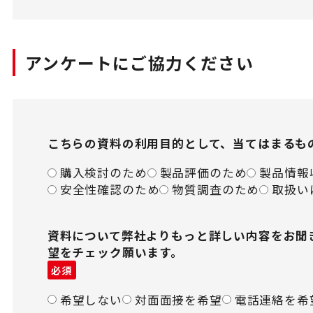
アンケートにご協力ください
こちらの資料の利用目的として、当てはまるも
購入検討のため
製品評価のため
製品情報
安全性確認のため
物質調査のため
取扱い
資料について弊社よりもっと詳しい内容をお聞
望をチェック願います。
必須
希望しない
対面面接を希望
電話連絡を希