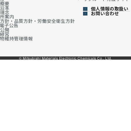
概要
沿革
個人情報の取扱い
理念
お問い合わせ
所案内
方針・品質方針・労働安全衛生方針
・電子公告
公開
経営
物維持管理情報
© Mitsubishi Materials Electronic Chemicals Co., Ltd.