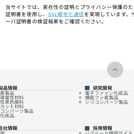
当サイトでは、実在性の証明とプライバシー保護のた
証明書を使用し、
SSL暗号化通信
を実現しています。
ーバ証明書の検証結果をご確認ください。
製品情報
研究開発
素製品
電子ファイン化成品
導電性材料
機能フッ素製品
性黒色顔料
シリコンパーツ製品
カット材料
コンパーツ製品
化成品
会社情報
採用情報
拶
リクルート特設サイト