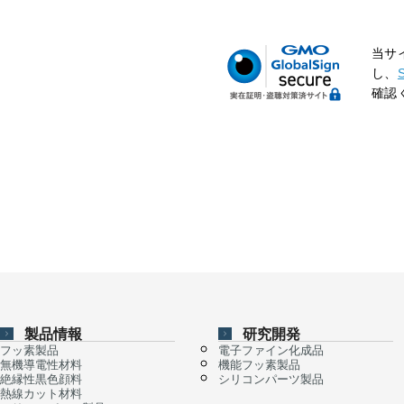
当サ
し、
確認
製品情報
研究開発
フッ素製品
電子ファイン化成品
無機導電性材料
機能フッ素製品
絶縁性黒色顔料
シリコンパーツ製品
熱線カット材料