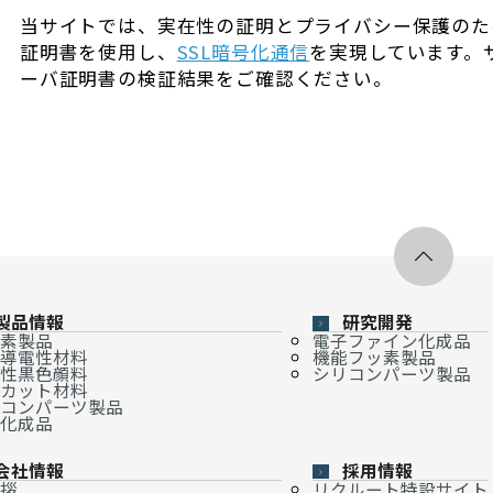
当サイトでは、実在性の証明とプライバシー保護のた
証明書を使用し、
SSL暗号化通信
を実現しています。
ーバ証明書の検証結果をご確認ください。
製品情報
研究開発
素製品
電子ファイン化成品
導電性材料
機能フッ素製品
性黒色顔料
シリコンパーツ製品
カット材料
コンパーツ製品
化成品
会社情報
採用情報
拶
リクルート特設サイト