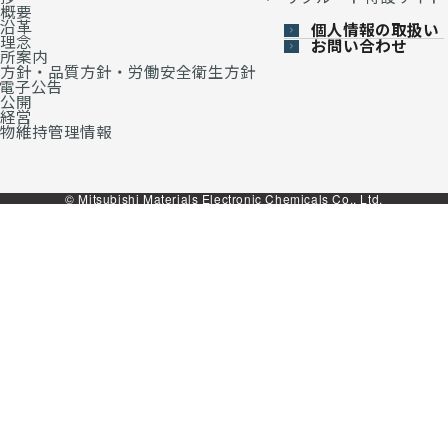
概要
沿革
個人情報の取扱い
理念
お問い合わせ
所案内
方針・品質方針・労働安全衛生方針
・電子公告
公開
経営
物維持管理情報
© Mitsubishi Materials Electronic Chemicals Co., Ltd.