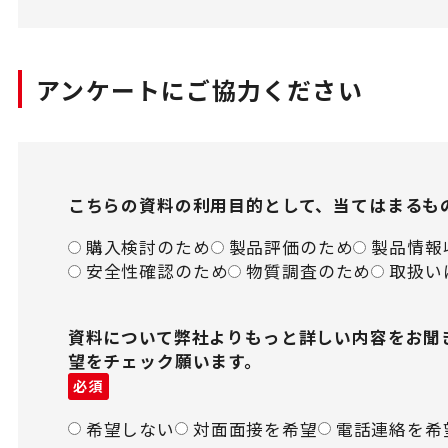
アンケートにご協力ください
こちらの資料の利用目的として、当てはまるも
購入検討のため
製品評価のため
製品情報
安全性確認のため
物質調査のため
取扱い
資料について弊社よりもっと詳しい内容をお聞
望をチェック願います。
必須
希望しない
対面面接を希望
電話連絡を希