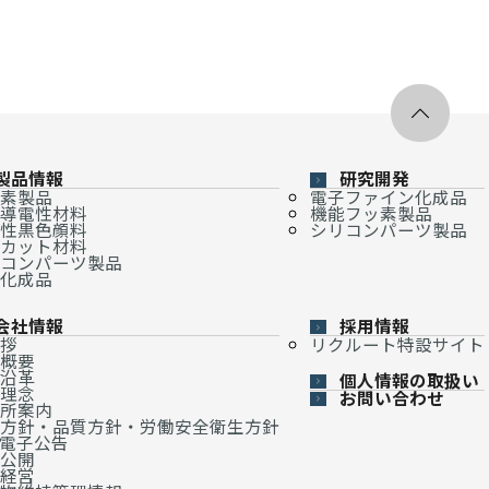
製品情報
研究開発
素製品
電子ファイン化成品
導電性材料
機能フッ素製品
性黒色顔料
シリコンパーツ製品
カット材料
コンパーツ製品
化成品
会社情報
採用情報
拶
リクルート特設サイト
概要
沿革
個人情報の取扱い
理念
お問い合わせ
所案内
方針・品質方針・労働安全衛生方針
・電子公告
公開
経営