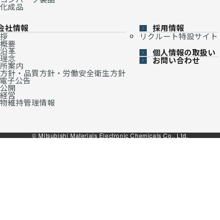
化成品
会社情報
採用情報
拶
リクルート特設サイト
概要
沿革
個人情報の取扱い
理念
お問い合わせ
所案内
方針・品質方針・労働安全衛生方針
・電子公告
公開
経営
物維持管理情報
© Mitsubishi Materials Electronic Chemicals Co., Ltd.