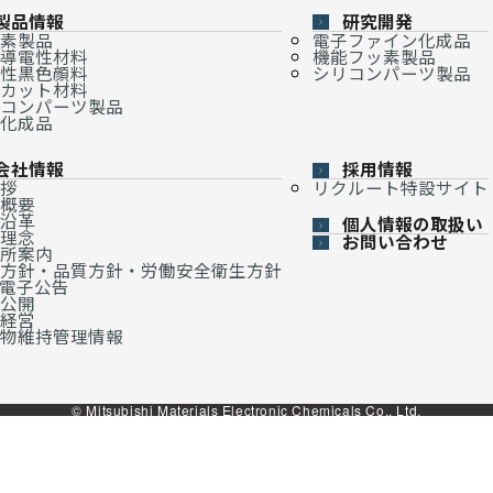
製品情報
研究開発
素製品
電子ファイン化成品
導電性材料
機能フッ素製品
性黒色顔料
シリコンパーツ製品
カット材料
コンパーツ製品
化成品
会社情報
採用情報
拶
リクルート特設サイト
概要
沿革
個人情報の取扱い
理念
お問い合わせ
所案内
方針・品質方針・労働安全衛生方針
・電子公告
公開
経営
物維持管理情報
© Mitsubishi Materials Electronic Chemicals Co., Ltd.