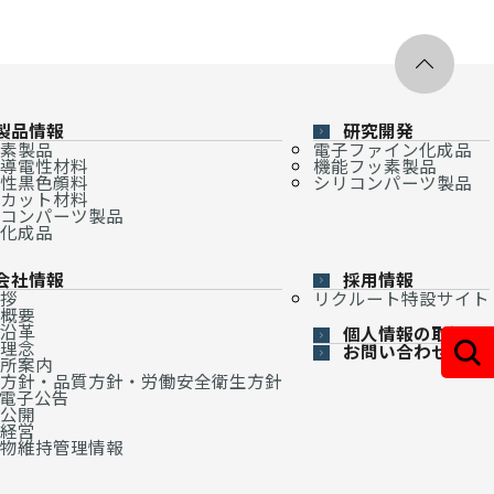
製品情報
研究開発
素製品
電子ファイン化成品
導電性材料
機能フッ素製品
性黒色顔料
シリコンパーツ製品
カット材料
コンパーツ製品
化成品
会社情報
採用情報
拶
リクルート特設サイト
概要
沿革
個人情報の取扱い
理念
お問い合わせ
所案内
方針・品質方針・労働安全衛生方針
・電子公告
公開
経営
物維持管理情報