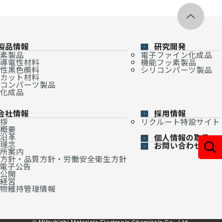
製品情報
研究開発
素製品
電子ファイン化成品
導電性材料
機能フッ素製品
性黒色顔料
シリコンパーツ製品
カット材料
コンパーツ製品
化成品
会社情報
採用情報
拶
リクルート特設サイト
概要
沿革
個人情報の取扱い
理念
お問い合わせ
所案内
方針・品質方針・労働安全衛生方針
・電子公告
公開
経営
物維持管理情報
© Mitsubishi Materials Electronic Chemicals Co., Ltd.