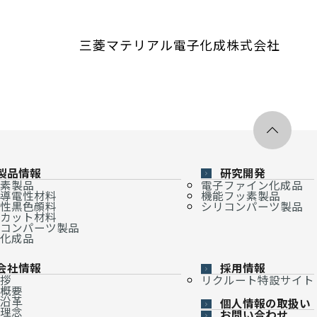
三菱マテリアル電子化成株式会社
製品情報
研究開発
素製品
電子ファイン化成品
導電性材料
機能フッ素製品
性黒色顔料
シリコンパーツ製品
カット材料
コンパーツ製品
化成品
会社情報
採用情報
拶
リクルート特設サイト
概要
沿革
個人情報の取扱い
理念
お問い合わせ