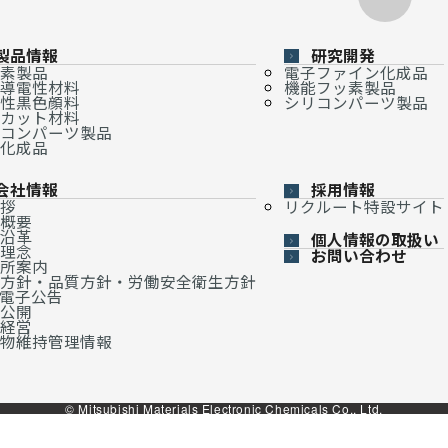
製品情報
研究開発
素製品
電子ファイン化成品
導電性材料
機能フッ素製品
性黒色顔料
シリコンパーツ製品
カット材料
コンパーツ製品
化成品
会社情報
採用情報
拶
リクルート特設サイト
概要
沿革
個人情報の取扱い
理念
お問い合わせ
所案内
方針・品質方針・労働安全衛生方針
・電子公告
公開
経営
物維持管理情報
© Mitsubishi Materials Electronic Chemicals Co., Ltd.