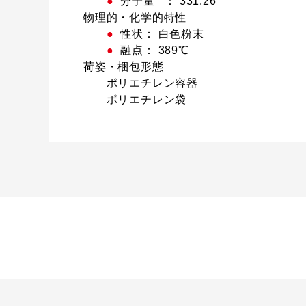
●
分子量 ： 331.26
物理的・化学的特性
●
性状： 白色粉末
●
融点： 389℃
荷姿・梱包形態
ポリエチレン容器
ポリエチレン袋