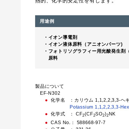
熱的、化学的安定性を有します。
用途例
イオン導電剤
イオン液体原料（アニオンパーツ)
フォトリソグラフィー用光酸発生剤（
原料
製品について
EF-N302
●
化学名 ：カリウム 1,1,2,2,3,
Potassium 1,1,2,2,3,3-Hexa
●
化学式 ： CF
(CF
SO
)
NK
2
2
2
2
●
CAS No.： 588668-97-7