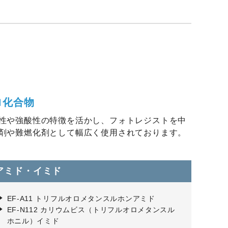
ロ化合物
性や強酸性の特徴を活かし、フォトレジストを中
剤や難燃化剤として幅広く使用されております。
アミド・イミド
EF-A11 トリフルオロメタンスルホンアミド
EF-N112 カリウムビス（トリフルオロメタンスル
ホニル）イミド