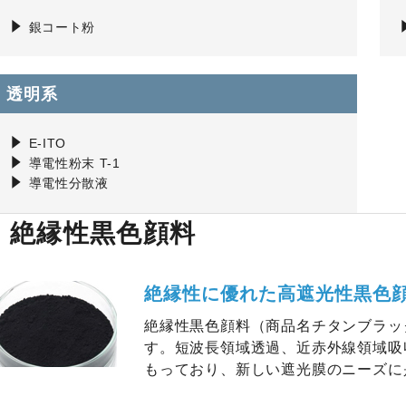
銀コート粉
透明系
E-ITO
導電性粉末 T-1
導電性分散液
絶縁性黒色顔料
絶縁性に優れた高遮光性黒色
絶縁性黒色顔料（商品名チタンブラッ
す。短波長領域透過、近赤外線領域吸
もっており、新しい遮光膜のニーズに