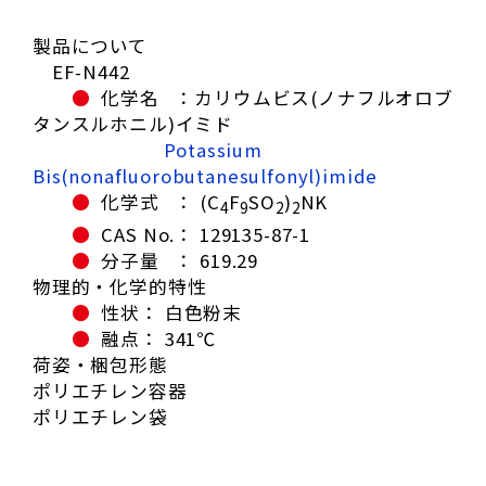
製品について
EF-N442
●
化学名 ：カリウムビス(ノナフルオロブ
タンスルホニル)イミド
Potassium
Bis(nonafluorobutanesulfonyl)imide
●
化学式 ： (C
F
SO
)
NK
4
9
2
2
●
CAS No.： 129135-87-1
●
分子量 ： 619.29
物理的・化学的特性
●
性状： 白色粉末
●
融点： 341℃
荷姿・梱包形態
ポリエチレン容器
ポリエチレン袋