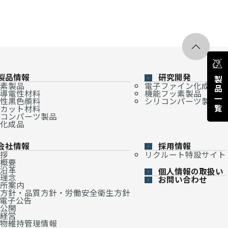
製品情報
研究開発
製品一覧
素製品
電子ファイン化成品
導電性材料
機能フッ素製品
性黒色顔料
シリコンパーツ製品
カット材料
コンパーツ製品
化成品
会社情報
採用情報
拶
リクルート特設サイト
概要
沿革
個人情報の取扱い
理念
お問い合わせ
所案内
方針・品質方針・労働安全衛生方針
・電子公告
公開
経営
物維持管理情報