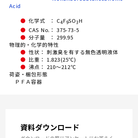
Acid
●
化学式 ： C
F
SO
H
4
9
3
●
CAS No.： 375-73-5
●
分子量 ： 299.95
物理的・化学的特性
●
性状： 刺激臭を有する無色透明液体
●
比重： 1.823(25℃)
●
沸点： 210～212℃
荷姿・梱包形態
ＰＦＡ容器
資料ダウンロード