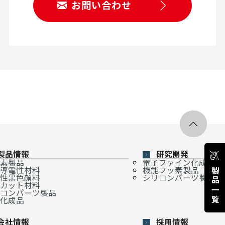
お問い合わせ
製品情報
研究開発
素製品
電子ファイン化成品
導電性材料
機能フッ素製品
製品一覧
性黒色顔料
シリコンパーツ製品
カット材料
コンパーツ製品
化成品
会社情報
採用情報