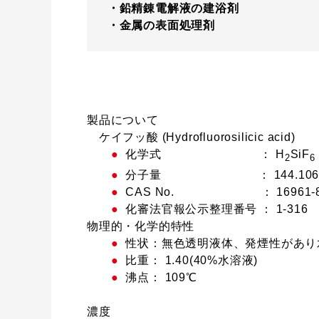
鉛精錬電解液の建浴剤
金属の表面処理剤
製品について
ケイフッ酸 (Hydrofluorosilicic acid)
●
化学式 ： H
SiF
2
6
●
分子量 ： 144.10
●
CAS No. ： 16961-8
●
化審法官報公示整理番号 ： 1-316
物理的・化学的特性
●
性状：無色透明液体、発煙性があり
●
比重： 1.40(40%水溶液)
●
沸点： 109℃
濃度