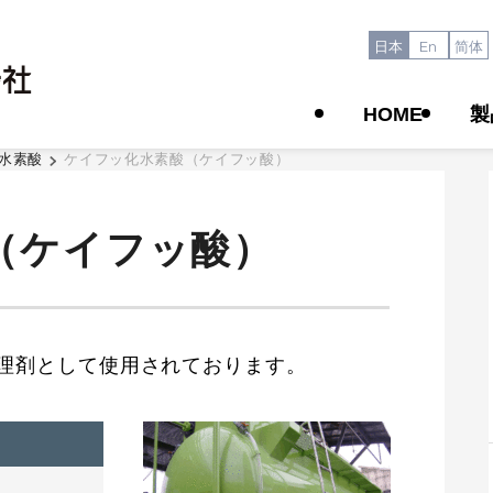
日本
En
简体
HOME
製
水素酸
ケイフッ化水素酸（ケイフッ酸）
（ケイフッ酸）
理剤として使用されております。